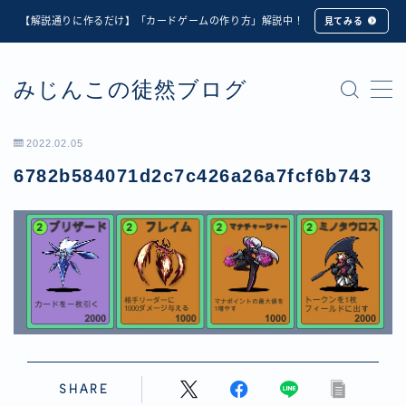
【解説通りに作るだけ】「カードゲームの作り方」解説中！
見てみる
MENU
みじんこの徒然ブログ
★修正版★【Unity カードゲーム】オンライン対戦機能
の実装方法解説【応用編】
【ダイスバトルガールズ】6th Ranking Battle ランキン
2022.02.05
グ報酬詳細
6782b584071d2c7c426a26a7fcf6b743
【ダイスバトルガールズ】EXECUTION CALL ―執行者
たちの招待状― イベント詳細
【ダイスバトルガールズ】Ranking Battle ランキング報
酬詳細
【ダイスバトルガールズ】お正月イベント詳細
【ダイスバトルガールズ】サマーリフレイン -夏の残響-
イベント詳細
【ダイスバトルガールズ】システムアップデート内容詳
細
【ダイスバトルガールズ】スプリング・ロア -春嵐の咆
SHARE
哮- イベント詳細