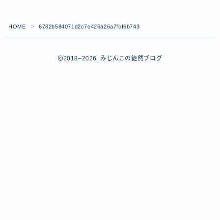
【ダイスバトルガールズ】バレンタインイベント詳細
【ダイスバトルガールズ】ブライダル・セレクションズ
HOME
6782b584071d2c7c426a26a7fcf6b743
イベント詳細
＞
【ダイスバトルガールズ】ホワイトデーイベント詳細
【ダイスバトルガールズ】ローグバトルガールズ コラ
2018–2026 みじんこの徒然ブログ
ボイベント イベント詳細
お問い合わせ
デモプリセット記事 #8
デモプリセット記事 #8
デモプリセット記事 #8
デモプリセット記事 #8
デモプリセット記事 Part07
Follow Me
デモプリセット記事 Part07
プライバシーポリシー
プライバシーポリシー
プライバシーポリシー
利用規約
利用規約・プライバシーポリシー
有料記事の決済完了ページ