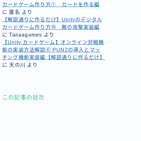
カードゲーム作り方① カードを作る編
に
匿名
より
【解説通りに作るだけ】Unityのデジタル
カードゲーム作り方⑩ 敵の攻撃実装編
に
Tanaagames
より
【Unity カードゲーム】オンライン対戦機
能の実装方法解説⑥ PUN2の導入とマッ
チング機能実装編【解説通りに作るだけ】
に
天の川
より
この記事の目次