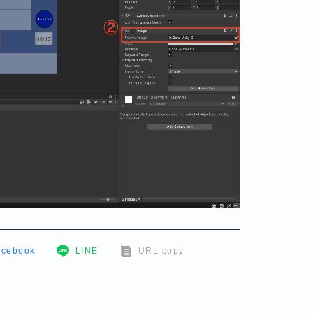
acebook
LINE
URL copy