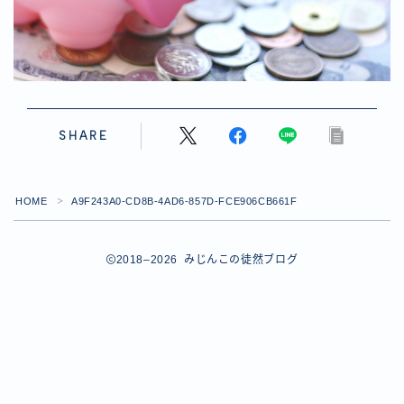
【ダイスバトルガールズ】バレンタインイベント詳細
【ダイスバトルガールズ】ブライダル・セレクションズ
イベント詳細
【ダイスバトルガールズ】ホワイトデーイベント詳細
【ダイスバトルガールズ】ローグバトルガールズ コラ
ボイベント イベント詳細
SHARE
お問い合わせ
デモプリセット記事 #8
デモプリセット記事 #8
HOME
A9F243A0-CD8B-4AD6-857D-FCE906CB661F
デモプリセット記事 #8
＞
デモプリセット記事 #8
デモプリセット記事 Part07
2018–2026 みじんこの徒然ブログ
Follow Me
デモプリセット記事 Part07
プライバシーポリシー
プライバシーポリシー
プライバシーポリシー
利用規約
利用規約・プライバシーポリシー
有料記事の決済完了ページ