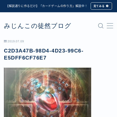
【解説通りに作るだけ】「カードゲームの作り方」解説中！
見てみる
MENU
みじんこの徒然ブログ
★修正版★【Unity カードゲーム】オンライン対戦機能
の実装方法解説【応用編】
【ダイスバトルガールズ】6th Ranking Battle ランキン
2019.07.09
グ報酬詳細
C2D3A47B-98D4-4D23-99C6-
【ダイスバトルガールズ】EXECUTION CALL ―執行者
たちの招待状― イベント詳細
E5DFF6CF76E7
【ダイスバトルガールズ】Ranking Battle ランキング報
酬詳細
【ダイスバトルガールズ】お正月イベント詳細
【ダイスバトルガールズ】サマーリフレイン -夏の残響-
イベント詳細
【ダイスバトルガールズ】システムアップデート内容詳
細
【ダイスバトルガールズ】スプリング・ロア -春嵐の咆
哮- イベント詳細