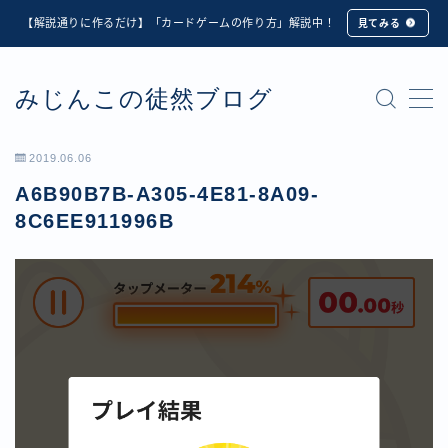
【解説通りに作るだけ】「カードゲームの作り方」解説中！
見てみる
MENU
みじんこの徒然ブログ
★修正版★【Unity カードゲーム】オンライン対戦機能
の実装方法解説【応用編】
【ダイスバトルガールズ】6th Ranking Battle ランキン
2019.06.06
グ報酬詳細
A6B90B7B-A305-4E81-8A09-
【ダイスバトルガールズ】EXECUTION CALL ―執行者
たちの招待状― イベント詳細
8C6EE911996B
【ダイスバトルガールズ】Ranking Battle ランキング報
酬詳細
【ダイスバトルガールズ】お正月イベント詳細
【ダイスバトルガールズ】サマーリフレイン -夏の残響-
イベント詳細
【ダイスバトルガールズ】システムアップデート内容詳
細
【ダイスバトルガールズ】スプリング・ロア -春嵐の咆
哮- イベント詳細