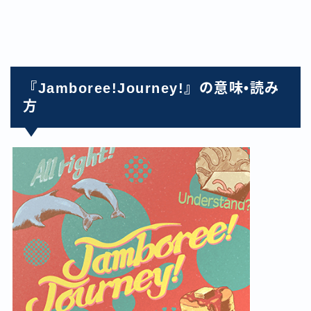
『Jamboree!Journey!』の意味•読み
方