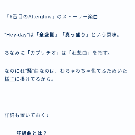
「6番目のAfterglow」のストーリー楽曲
“Hey-day”は
「全盛期」「真っ盛り」
という意味。
ちなみに「カプリチオ」は「狂想曲」を指す。
なのに狂”
騒
“曲なのは、
わちゃわちゃ慌てふためいた
様子
に掛けてるから。
詳細も置いておく↓
狂騒曲とは？