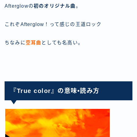
Afterglowの
初のオリジナル曲
。
これぞAfterglow！って感じの王道ロック
ちなみに
空耳曲
としても名高い。
『True color』の意味•読み方