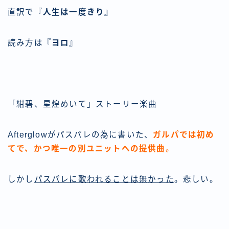
直訳で『
人生は一度きり
』
読み方は『
ヨロ
』
「紺碧、星煌めいて」ストーリー楽曲
Afterglowがパスパレの為に書いた、
ガルパでは初め
てで、かつ唯一の別ユニットへの提供曲
。
しかし
パスパレに歌われることは無かった
。悲しい。