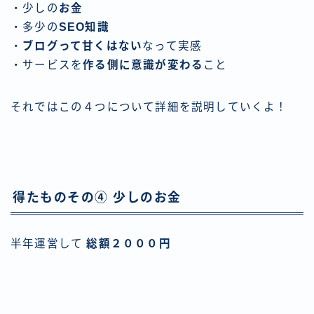
・少しの
お金
・多少の
SEO知識
・
ブログって甘くはない
なって実感
・サービスを
作る側に意識が変わる
こと
それではこの４つについて詳細を説明していくよ！
得たものその④ 少しのお金
半年運営して
総額２０００円