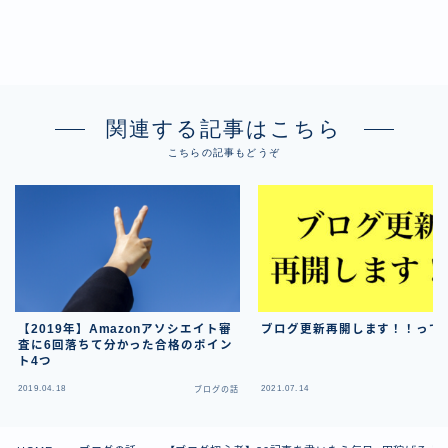
関連する記事はこちら
こちらの記事もどうぞ
【2019年】Amazonアソシエイト審
ブログ更新再開します！！って
査に6回落ちて分かった合格のポイン
ト4つ
2019.04.18
2021.07.14
ブログの話
ブ