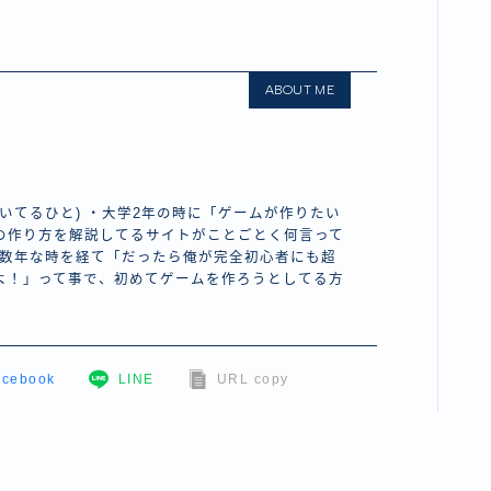
ABOUT ME
いてるひと) ・大学2年の時に「ゲームが作りたい
の作り方を解説してるサイトがことごとく何言って
・数年な時を経て「だったら俺が完全初心者にも超
よ！」って事で、初めてゲームを作ろうとしてる方
acebook
LINE
URL copy