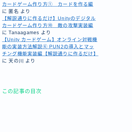
カードゲーム作り方① カードを作る編
に
匿名
より
【解説通りに作るだけ】Unityのデジタル
カードゲーム作り方⑩ 敵の攻撃実装編
に
Tanaagames
より
【Unity カードゲーム】オンライン対戦機
能の実装方法解説⑥ PUN2の導入とマッ
チング機能実装編【解説通りに作るだけ】
に
天の川
より
この記事の目次