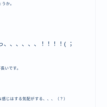
ょうか。
、、、、、、！！！！( ；
が長いです。
な感じはする気配がする、、、（？）