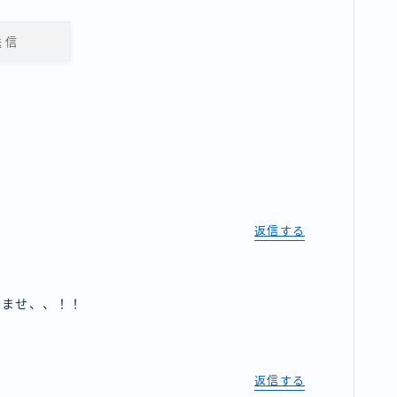
返信する
！
いませ、、！！
返信する