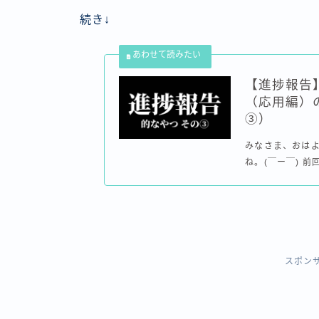
続き↓
【進捗報告
（応用編）
③）
みなさま、おはよ
ね。(￣ー￣) 前
スポン