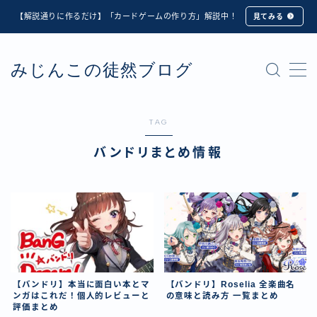
【解説通りに作るだけ】「カードゲームの作り方」解説中！
見てみる
MENU
みじんこの徒然ブログ
★修正版★【Unity カードゲーム】オンライン対戦機能
の実装方法解説【応用編】
【ダイスバトルガールズ】6th Ranking Battle ランキン
グ報酬詳細
TAG
【ダイスバトルガールズ】EXECUTION CALL ―執行者
バンドリまとめ情報
たちの招待状― イベント詳細
【ダイスバトルガールズ】Ranking Battle ランキング報
酬詳細
【ダイスバトルガールズ】お正月イベント詳細
【ダイスバトルガールズ】サマーリフレイン -夏の残響-
イベント詳細
【ダイスバトルガールズ】システムアップデート内容詳
細
【バンドリ】本当に面白い本とマ
【バンドリ】Roselia 全楽曲名
【ダイスバトルガールズ】スプリング・ロア -春嵐の咆
ンガはこれだ！個人的レビューと
の意味と読み方 一覧まとめ
哮- イベント詳細
評価まとめ