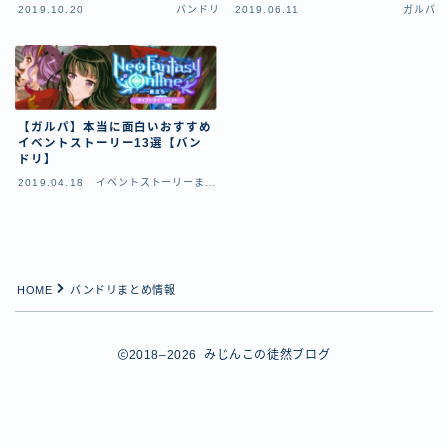
【ダイスバトルガールズ】バレンタインイベント詳細
2019.10.20
バンドリ
2019.06.11
ガルパ
【ダイスバトルガールズ】ブライダル・セレクションズ
イベント詳細
【ダイスバトルガールズ】ホワイトデーイベント詳細
【ダイスバトルガールズ】ローグバトルガールズ コラ
【ガルパ】本当に面白いおすすめ
ボイベント イベント詳細
イベントストーリー13選【バン
お問い合わせ
ドリ】
デモプリセット記事 #8
2019.04.18
イベントストーリーまと
デモプリセット記事 #8
め
デモプリセット記事 #8
デモプリセット記事 #8
デモプリセット記事 Part07
HOME
バンドリまとめ情報
Follow Me
デモプリセット記事 Part07
プライバシーポリシー
プライバシーポリシー
2018–2026 みじんこの徒然ブログ
プライバシーポリシー
利用規約
利用規約・プライバシーポリシー
有料記事の決済完了ページ