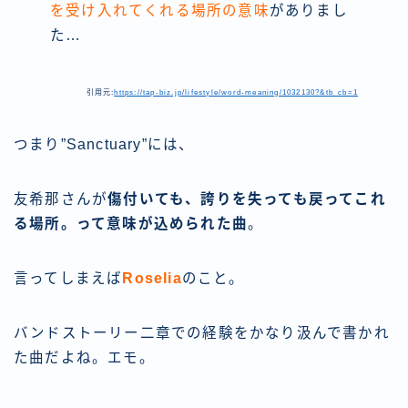
を受け入れてくれる場所の意味
がありまし
た…
引用元:
https://tap-biz.jp/lifestyle/word-meaning/1032130?&tb_cb=1
つまり”Sanctuary”には、
友希那さんが
傷付いても、誇りを失っても戻ってこれ
る場所。って意味が込められた曲
。
言ってしまえば
Roselia
のこと。
バンドストーリー二章での経験をかなり汲んで書かれ
た曲だよね。エモ。