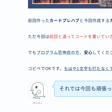
前回作った
カードプレハブ
と今回作成する
ただ今回は
前回と違ってコードを書いてい
でも
プログラム恐怖症の方
、
安心
してくだ
コピペでOKです。
もはや1文字も打たなく
それでは今回も頑張
みじんこ