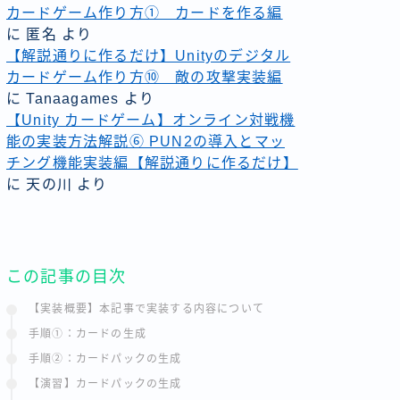
カードゲーム作り方① カードを作る編
に
匿名
より
【解説通りに作るだけ】Unityのデジタル
カードゲーム作り方⑩ 敵の攻撃実装編
に
Tanaagames
より
【Unity カードゲーム】オンライン対戦機
能の実装方法解説⑥ PUN2の導入とマッ
チング機能実装編【解説通りに作るだけ】
に
天の川
より
この記事の目次
【実装概要】本記事で実装する内容について
手順①：カードの生成
手順②：カードパックの生成
【演習】カードパックの生成