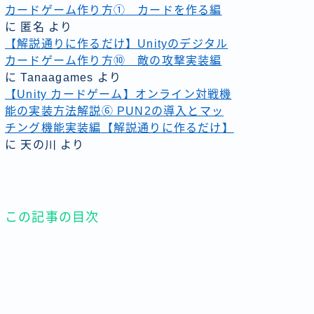
カードゲーム作り方① カードを作る編
に
匿名
より
【解説通りに作るだけ】Unityのデジタル
カードゲーム作り方⑩ 敵の攻撃実装編
に
Tanaagames
より
【Unity カードゲーム】オンライン対戦機
能の実装方法解説⑥ PUN2の導入とマッ
チング機能実装編【解説通りに作るだけ】
に
天の川
より
この記事の目次