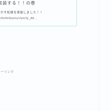
実装する！！の巻
動かす処理を実装しました！！
nfo/mibunrui/unity_de...
！
サーリンク