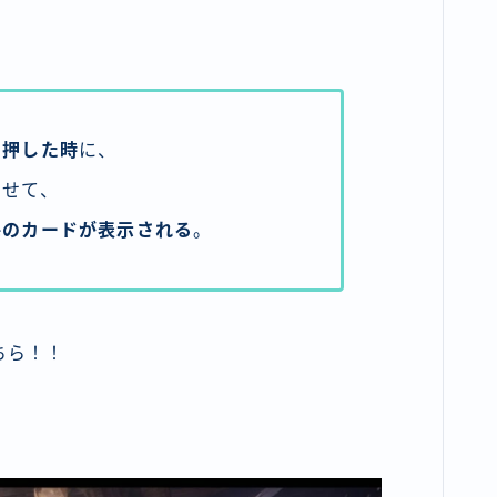
を押した時
に、
させて、
毎のカードが表示される
。
ちら！！