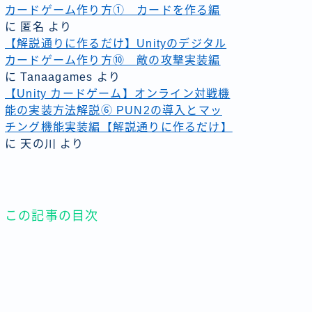
カードゲーム作り方① カードを作る編
に
匿名
より
【解説通りに作るだけ】Unityのデジタル
カードゲーム作り方⑩ 敵の攻撃実装編
に
Tanaagames
より
【Unity カードゲーム】オンライン対戦機
能の実装方法解説⑥ PUN2の導入とマッ
チング機能実装編【解説通りに作るだけ】
に
天の川
より
この記事の目次