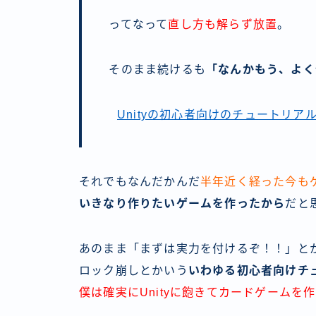
ってなって
直し方も解らず放置
。
そのまま続けるも
「なんかもう、よく分
Unityの初心者向けのチュートリア
それでもなんだかんだ
半年近く経った今も
いきなり作りたいゲームを作ったから
だと
あのまま「まずは実力を付けるぞ！！」とか
ロック崩しとかいう
いわゆる初心者向けチ
僕は確実にUnityに飽きてカードゲームを