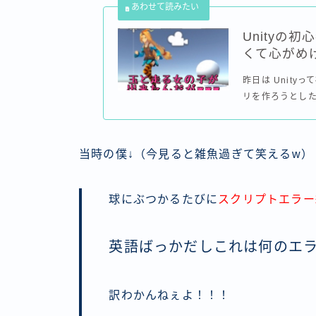
Unityの
くて心がめ
昨日は Unit
リを作ろうとした
当時の僕↓（今見ると雑魚過ぎて笑えるw）
球にぶつかるたびに
スクリプトエラー
英語ばっかだしこれは何のエ
訳わかんねぇよ！！！