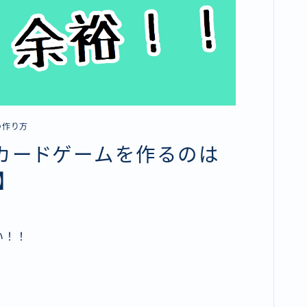
の作り方
りカードゲームを作るのは
】
い！！