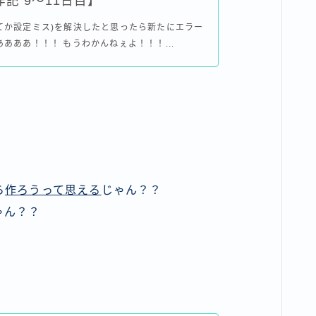
記 9〜11日目】
てか設定ミス)を解決したと思ったら新たにエラー
ああああ！！！ もうわかんねぇよ！！！...
ら
作ろうって思える
じゃん？？
ゃん？？
。