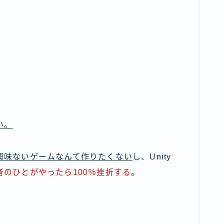
い。
興味ないゲームなんて作りたくない
し、Unity
者のひとがやったら100％挫折する
。