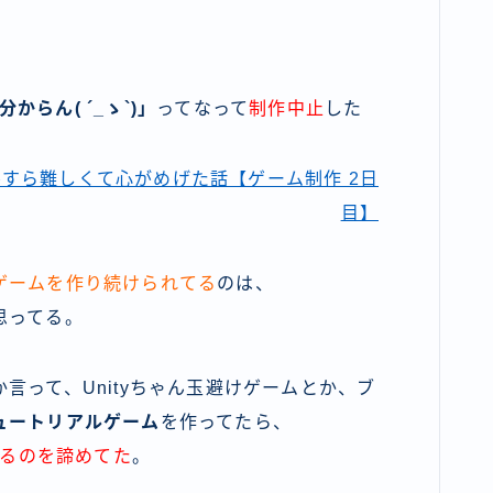
からん( ´_ゝ`)」
ってなって
制作中止
した
ルすら難しくて心がめげた話【ゲーム制作 2日
目】
ゲームを作り続けられてる
のは、
思ってる。
言って、Unityちゃん玉避けゲームとか、ブ
ュートリアルゲーム
を作ってたら、
作るのを諦めてた
。