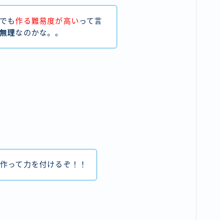
でも
作る難易度が高い
って言
無理
なのかな。。
作って力を付けるぞ！！